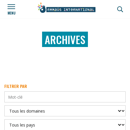
Aller au contenu principal
Panneau de gestion des cookies
MENU
ARCHIVES
FILTRER PAR
Mot-clé
Domaines d'action
Région / pays