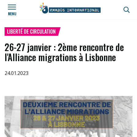
Aller au contenu principal
Panneau de gestion des cookies
MENU
LIBERTÉ DE CIRCULATION
26-27 janvier : 2ème rencontre de
l'Alliance migrations à Lisbonne
24.01.2023