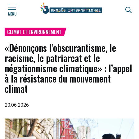
Aller au contenu principal
Panneau de gestion des cookies
MENU
CLIMAT ET ENVIRONNEMENT
«Dénonçons l’obscurantisme, le
racisme, le patriarcat et le
négationnisme climatique» : l’appel
à la résistance du mouvement
climat
20.06.2026