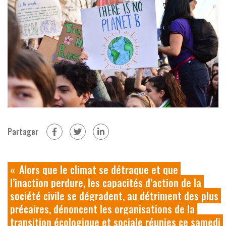
Partager
sur Facebook (nouvelle fenêtre)
sur Twitter (nouvelle fenêtre)
sur Linkedin (nouvelle fenêtre)
Alors que le climat se détraque et que
l’inaction perdure, les capacités d’action de la
société civile se dégradent, au détriment des plus
précaires, dénoncent les organisations de la
transition écologique et sociale réunies ce samedi