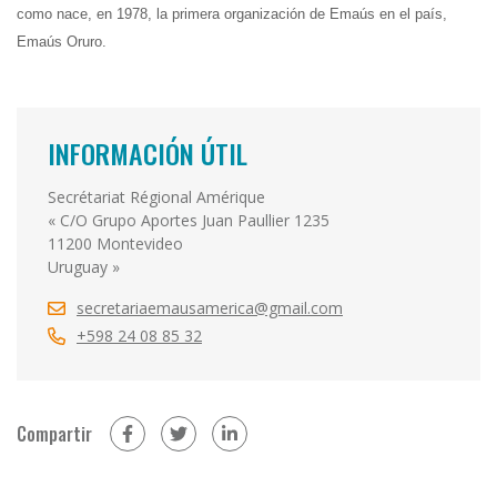
como nace, en 1978, la primera organización de Emaús en el país,
Emaús Oruro.
INFORMACIÓN ÚTIL
Secrétariat Régional Amérique
« C/O Grupo Aportes Juan Paullier 1235
11200 Montevideo
Uruguay »
secretariaemausamerica@gmail.com
+598 24 08 85 32
Compartir
en Facebook (abrir en otra ventana)
en Twitter (abrir en otra ventana)
en LinkedIn (abrir en otra venta